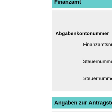
Finanzamt
Abgabenkontonummer
Finanzamtsnu
Steuernummer 
Steuernummer 
Angaben zur Antragste