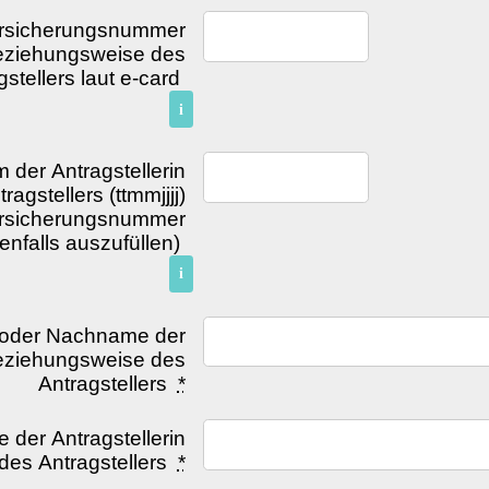
versicherungsnummer
beziehungsweise des
gstellers laut e-card
i
 der Antragstellerin
gstellers (ttmmjjjj)
ersicherungsnummer
nfalls auszufüllen)
i
 oder Nachname der
beziehungsweise des
Antragstellers
*
 der Antragstellerin
es Antragstellers
*