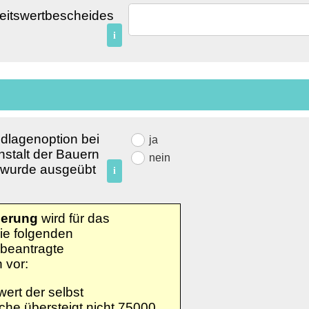
eitswertbescheides
i
dlagenoption bei
ja
nstalt der Bauern
nein
wurde ausgeübt
i
ierung
wird für das
Die folgenden
 beantragte
 vor:
ert der selbst
che übersteigt nicht 75000