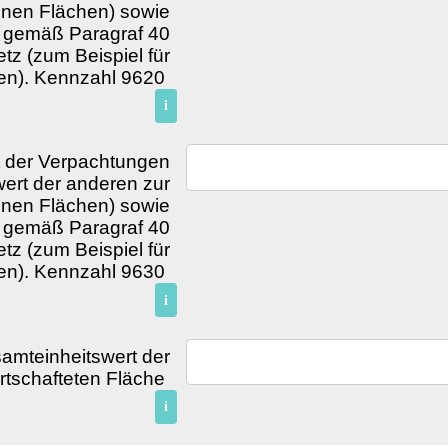
enen Flächen) sowie
 gemäß Paragraf 40
z (zum Beispiel für
en). Kennzahl 9620
i
t der Verpachtungen
wert der anderen zur
nen Flächen) sowie
 gemäß Paragraf 40
z (zum Beispiel für
en). Kennzahl 9630
i
amteinheitswert der
rtschafteten Fläche
i