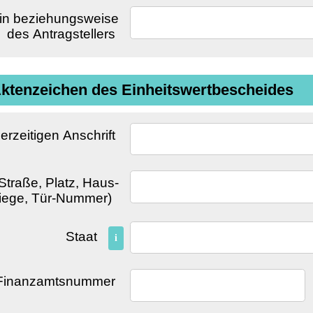
erin beziehungsweise
des Antragstellers
 Aktenzeichen des Einheitswertbescheides
derzeitigen Anschrift
 Straße, Platz, Haus-
iege, Tür-Nummer)
Staat
i
Finanzamtsnummer