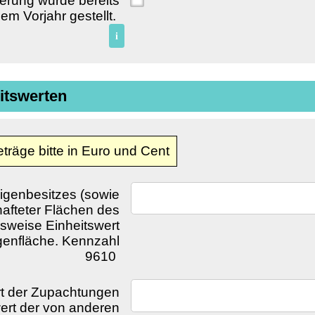
ierung wurde bereits
nem Vorjahr gestellt.
i
itswerten
räge bitte in Euro und Cent
Eigenbesitzes (sowie
hafteter Flächen des
sweise Einheitswert
genfläche. Kennzahl
9610
rt der Zupachtungen
wert der von anderen