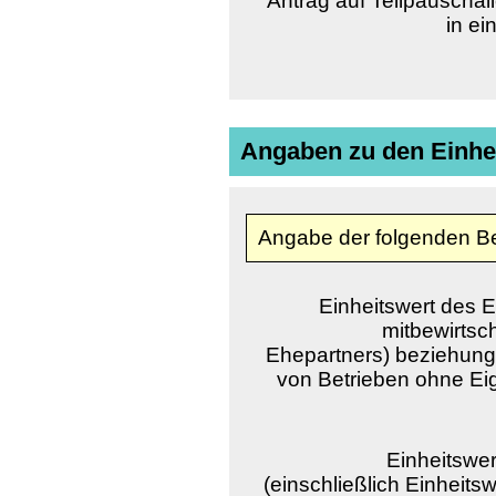
Antrag auf Teilpauschal
in ei
Angaben zu den Einhe
Angabe der folgenden Bet
Einheitswert des 
mitbewirtsc
Ehepartners) beziehung
von Betrieben ohne Ei
Einheitswe
(einschließlich Einheits